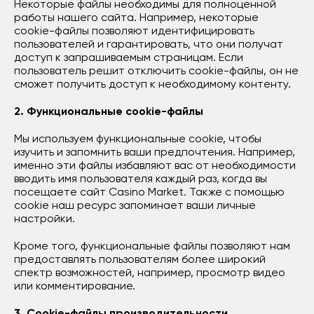
Некоторые файлы необходимы для полноценной
работы нашего сайта. Например, некоторые
cookie-файлы позволяют идентифицировать
пользователей и гарантировать, что они получат
доступ к запрашиваемым страницам. Если
пользователь решит отключить cookie-файлы, он не
сможет получить доступ к необходимому контенту.
2. Функциональные cookie-файлы
Мы используем функциональные cookie, чтобы
изучить и запомнить ваши предпочтения. Например,
именно эти файлы избавляют вас от необходимости
вводить имя пользователя каждый раз, когда вы
посещаете сайт Casino Market. Также с помощью
cookie наш ресурс запоминает ваши личные
настройки.
Кроме того, функциональные файлы позволяют нам
предоставлять пользователям более широкий
спектр возможностей, например, просмотр видео
или комментирование.
3. Cookie-файлы производительности