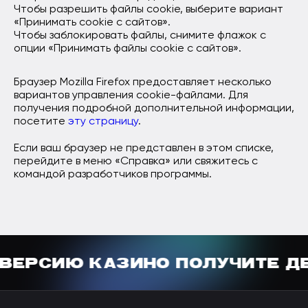
Чтобы разрешить файлы cookie, выберите вариант
«Принимать cookie с сайтов».
Чтобы заблокировать файлы, снимите флажок с
опции «Принимать файлы cookie с сайтов».
Браузер Mozilla Firefox предоставляет несколько
вариантов управления cookie-файлами. Для
получения подробной дополнительной информации,
посетите
эту страницу
.
Если ваш браузер не представлен в этом списке,
перейдите в меню «Справка» или свяжитесь с
командой разработчиков программы.
ЕРСИЮ КАЗИНО ПОЛУЧИТЕ ДЕ