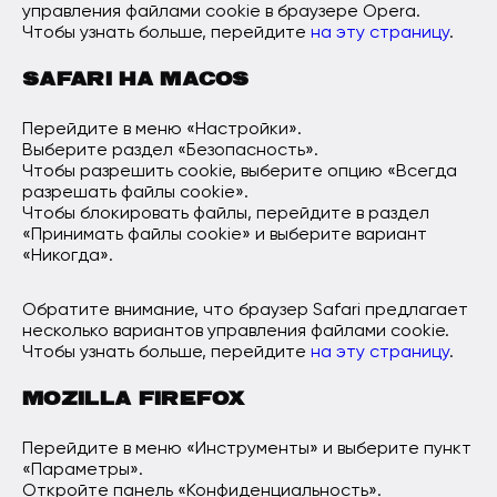
управления файлами cookie в браузере Opera.
Чтобы узнать больше, перейдите
на эту страницу
.
SAFARI НА MACOS
Перейдите в меню «Настройки».
Выберите раздел «Безопасность».
Чтобы разрешить cookie, выберите опцию «Всегда
разрешать файлы cookie».
Чтобы блокировать файлы, перейдите в раздел
«Принимать файлы cookie» и выберите вариант
«Никогда».
Обратите внимание, что браузер Safari предлагает
несколько вариантов управления файлами cookie.
Чтобы узнать больше, перейдите
на эту страницу
.
MOZILLA FIREFOX
Перейдите в меню «Инструменты» и выберите пункт
«Параметры».
Откройте панель «Конфиденциальность».