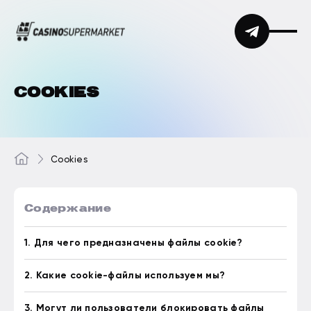
COOKIES
Cookies
Содержание
1. Для чего предназначены файлы cookie?
2. Какие cookie-файлы используем мы?
3. Могут ли пользователи блокировать файлы